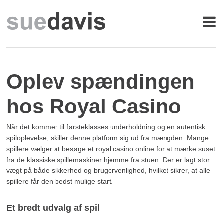
Oplev spændingen
hos Royal Casino
Når det kommer til førsteklasses underholdning og en autentisk
spiloplevelse, skiller denne platform sig ud fra mængden. Mange
spillere vælger at besøge et
royal casino online
for at mærke suset
fra de klassiske spillemaskiner hjemme fra stuen. Der er lagt stor
vægt på både sikkerhed og brugervenlighed, hvilket sikrer, at alle
spillere får den bedst mulige start.
Et bredt udvalg af spil