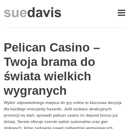
Pelican Casino –
Twoja brama do
świata wielkich
wygranych
Wybór odpowiedniego miejsca do gry online to kluczowa decyzja
dla każdego entuzjasty hazardu. Jeśli szukasz atrakcyjnych
promocji na start, sprawdź
pelican casino no deposit bonus
już
dzisiaj. Serwis oferuje szeroki wybór automatów oraz gier
stołowych, które zadowolą nawet najbardziej wymagających