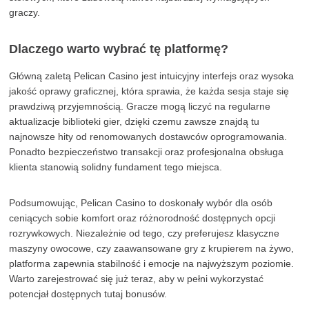
graczy.
Dlaczego warto wybrać tę platformę?
Główną zaletą Pelican Casino jest intuicyjny interfejs oraz wysoka
jakość oprawy graficznej, która sprawia, że każda sesja staje się
prawdziwą przyjemnością. Gracze mogą liczyć na regularne
aktualizacje biblioteki gier, dzięki czemu zawsze znajdą tu
najnowsze hity od renomowanych dostawców oprogramowania.
Ponadto bezpieczeństwo transakcji oraz profesjonalna obsługa
klienta stanowią solidny fundament tego miejsca.
Podsumowując, Pelican Casino to doskonały wybór dla osób
ceniących sobie komfort oraz różnorodność dostępnych opcji
rozrywkowych. Niezależnie od tego, czy preferujesz klasyczne
maszyny owocowe, czy zaawansowane gry z krupierem na żywo,
platforma zapewnia stabilność i emocje na najwyższym poziomie.
Warto zarejestrować się już teraz, aby w pełni wykorzystać
potencjał dostępnych tutaj bonusów.