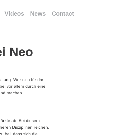
Videos
News
Contact
ei Neo
ltung. Wer sich für das
bei vor allem durch eine
nend machen.
märkte ab. Bei diesem
cheren Disziplinen reichen.
 bei, dass sich die