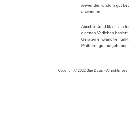
Anwender rundum gut betr
anwenden.
Abschließend lässt sich fe
eigenen Vorlieben basiert.
Geräten einwandfrei funkti
Plattform gut aufgehoben u
Copyright © 2022 Sue Davis – All rights rese