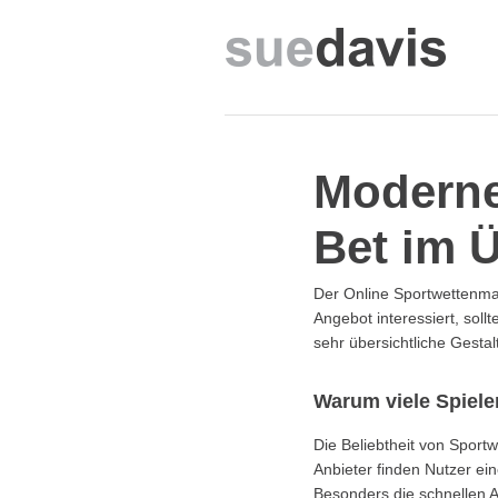
Moderne
Bet im Ü
Der Online Sportwettenmar
Angebot interessiert, soll
sehr übersichtliche Gesta
Warum viele Spiele
Die Beliebtheit von Sport
Anbieter finden Nutzer ein
Besonders die schnellen 