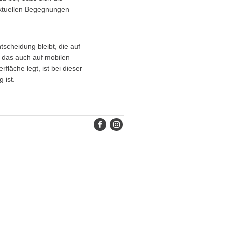
aktuellen Begegnungen
tscheidung bleibt, die auf
, das auch auf mobilen
läche legt, ist bei dieser
 ist.