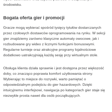
środowisku.
Bogata oferta gier i promocji
Gracze mogą wybierać spośród tysięcy tytułów dostarczanych
przez czołowych dostawców oprogramowania na rynku. W sekcji
gier znajdziemy zarówno klasyczne automaty owocowe, jak i
rozbudowane gry wideo z licznymi funkcjami bonusowymi.
Regularne turnieje oraz atrakcyjne programy lojalnościowe
dodatkowo uatrakcyjniają każdą sesję przy wirtualnym stole.
Obsługa klienta działa sprawnie i jest dostępna przez większość
doby, co znacząco poprawia komfort użytkowania strony.
Wybierając to miejsce do rozrywki, warto pamiętać o
odpowiedzialnym podejściu do gier hazardowych. Dzięki
intuicyjnemu interfejsowi, nawigacja po kategoriach gier staje się
niezwykle prosta nawet dla osób początkujących.