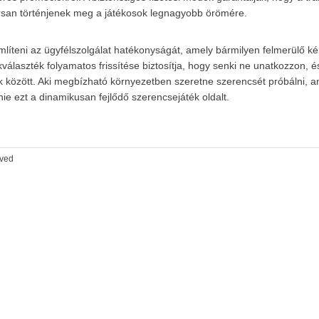
san történjenek meg a játékosok legnagyobb örömére.
íteni az ügyfélszolgálat hatékonyságát, amely bármilyen felmerülő k
ékválaszték folyamatos frissítése biztosítja, hogy senki ne unatkozzon, é
alak között. Aki megbízható környezetben szeretne szerencsét próbálni,
e ezt a dinamikusan fejlődő szerencsejáték oldalt.
rved