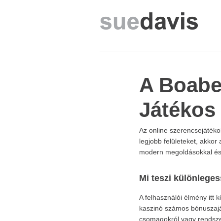
A Boabet
Játékos
Az online szerencsejátéko
legjobb felületeket, akkor
modern megoldásokkal és v
Mi teszi különleges
A felhasználói élmény itt 
kaszinó számos bónuszaján
csomagokról vagy rendszer