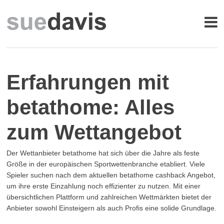
Erfahrungen mit
betathome: Alles
zum Wettangebot
Der Wettanbieter betathome hat sich über die Jahre als feste
Größe in der europäischen Sportwettenbranche etabliert. Viele
Spieler suchen nach dem aktuellen
betathome cashback
Angebot,
um ihre erste Einzahlung noch effizienter zu nutzen. Mit einer
übersichtlichen Plattform und zahlreichen Wettmärkten bietet der
Anbieter sowohl Einsteigern als auch Profis eine solide Grundlage.